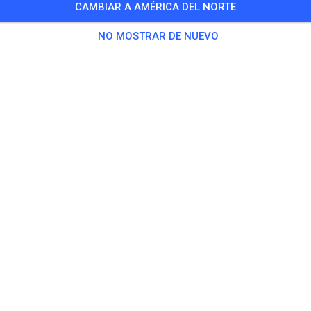
CAMBIAR A AMÉRICA DEL NORTE
Training auf dem Vereinsgelände
NO MOSTRAR DE NUEVO
0 Invitados
,
100 Miembros
tica
ningsticket Fahrrad ab 15 Jahren/Erwachsene
5,00
ingsticket Fahrrad bis 14 Jahre
0,00
ingsticket Motorrad bis 14 Jahre
0,00
ningsticket Motorrad Erwachsene
10,00
ningsticket Motorrad Schüler/Studenten ab 15 Jahren
5,00