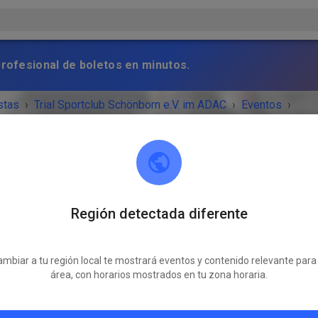
profesional de boletos en minutos.
stas
›
Trial Sportclub Schönborn e.V. im ADAC
›
Eventos
›
raining
Región detectada diferente
Trial Sportclub Schönborn e.V. im ADAC
03253 Schönborn
mbiar a tu región local te mostrará eventos y contenido relevante para
VENTO HA TERMINADO!
área, con horarios mostrados en tu zona horaria.
Freies Training
jueves
08:00
-
20:00