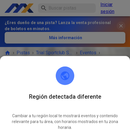
Iniciar
sesión
¿Eres dueño de una pista? Lanza la venta profesional
de boletos en minutos.
Más información
›
Pistas
›
Trial Sportclub Schönborn e.V. im ADAC
›
Eventos
›
Freies Training
Trial Sportclub Schönborn e.V. im ADAC
03253 Schönborn
Región detectada diferente
¡EL EVENTO HA TERMINADO!
Cambiar a tu región local te mostrará eventos y contenido
Freies Training
relevante para tu área, con horarios mostrados en tu zona
MAR
22
horaria.
domingo
08:00
-
20:00