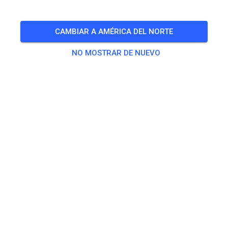
Freies Training auf dem Vereinsgelände
CAMBIAR A AMÉRICA DEL NORTE
🎟️
98 Invitados
,
100 Miembros
NO MOSTRAR DE NUEVO
Práctica
Trainingsticket Fahrrad ab 15 Jahren/Erwachsene
5,00 €
Trainingsticket Fahrrad bis 14 Jahre
0,00 €
Trainingsticket Motorrad bis 14 Jahre
0,00 €
Trainingsticket Motorrad Erwachsene
10,00 €
Trainingsticket Motorrad Schüler/Studenten ab 15 Jahren
5,00 €