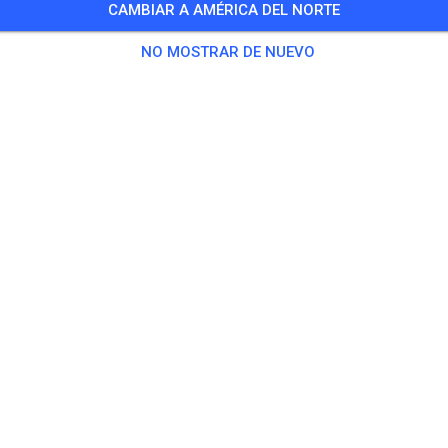
CAMBIAR A AMÉRICA DEL NORTE
Training auf dem Vereinsgelände
NO MOSTRAR DE NUEVO
0 Invitados
,
100 Miembros
tica
ningsticket Fahrrad ab 15 Jahren/Erwachsene
5,00
ingsticket Fahrrad bis 14 Jahre
0,00
ingsticket Motorrad bis 14 Jahre
0,00
ningsticket Motorrad Erwachsene
10,00
ningsticket Motorrad Schüler/Studenten ab 15 Jahren
5,00