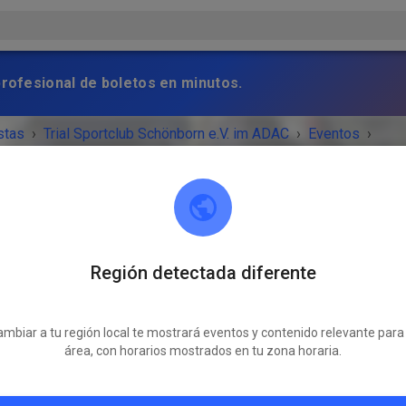
profesional de boletos en minutos.
stas
›
Trial Sportclub Schönborn e.V. im ADAC
›
Eventos
›
raining
Región detectada diferente
Trial Sportclub Schönborn e.V. im ADAC
03253 Schönborn
mbiar a tu región local te mostrará eventos y contenido relevante para
VENTO HA TERMINADO!
área, con horarios mostrados en tu zona horaria.
Freies Training
miércoles
08:00
-
20:00