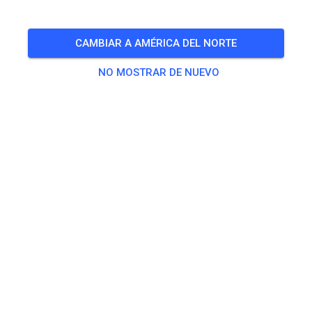
Freies Training auf dem Vereinsgelände
CAMBIAR A AMÉRICA DEL NORTE
🎟️
100 Invitados
,
100 Miembros
NO MOSTRAR DE NUEVO
Práctica
Trainingsticket Fahrrad ab 15 Jahren/Erwachsene
5,00 €
Trainingsticket Fahrrad bis 14 Jahre
0,00 €
Trainingsticket Motorrad bis 14 Jahre
0,00 €
Trainingsticket Motorrad Erwachsene
10,00 €
Trainingsticket Motorrad Schüler/Studenten ab 15 Jahren
5,00 €