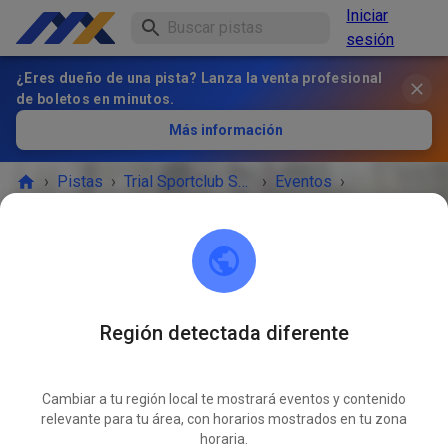
Iniciar
sesión
¿Eres dueño de una pista? Lanza la venta profesional
de boletos en minutos.
Más información
›
Pistas
›
Trial Sportclub Schönborn e.V. im ADAC
›
Eventos
›
Freies Training
Trial Sportclub Schönborn e.V. im ADAC
03253 Schönborn
Región detectada diferente
¡EL EVENTO HA TERMINADO!
Cambiar a tu región local te mostrará eventos y contenido
Freies Training
relevante para tu área, con horarios mostrados en tu zona
ABR
26
horaria.
domingo
08:00
-
20:00