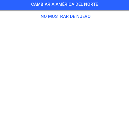
CAMBIAR A AMÉRICA DEL NORTE
NO MOSTRAR DE NUEVO
ZC-Hoxberg
66822 Lebach
3
Publicaciones
219
Seguidor
201
Favor
BOLETOS
PUBLICACIONES
INFO
HORARIO DE APERTURA