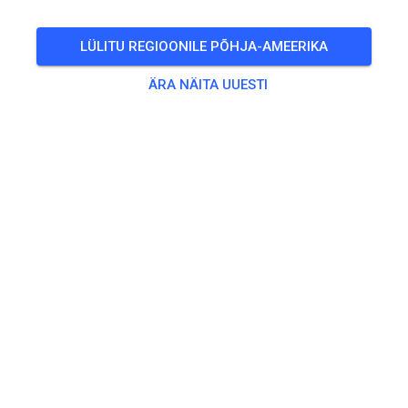
LÜLITU REGIOONILE PÕHJA-AMEERIKA
ÄRA NÄITA UUESTI
Hallo! Am Samstag/04.07 ist wegen dem
Fahrerlehrgang mit Assink MX Shool kein normales
Training möglich! Am Sonntag dann wie gewohnt
geöffnet!
420
2