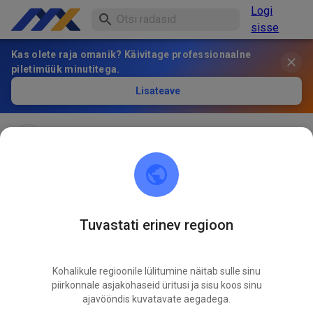
Logi
sisse
Kas olete raja omanik? Käivitage professionaalne
piletimüük minutitega.
Lisateave
MxPark Münster
1 kuu eest
Tuvastati erinev regioon
Kohalikule regioonile lülitumine näitab sulle sinu
piirkonnale asjakohaseid üritusi ja sisu koos sinu
ajavööndis kuvatavate aegadega.