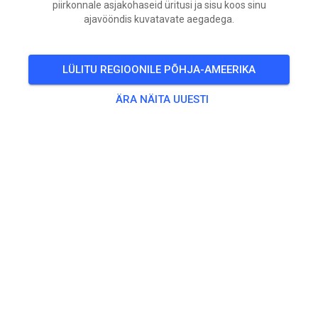
piirkonnale asjakohaseid üritusi ja sisu koos sinu
ajavööndis kuvatavate aegadega.
LÜLITU REGIOONILE PÕHJA-AMEERIKA
ÄRA NÄITA UUESTI
🇺🇸 Happy Independence Day! 🇺🇸
We are incredibly grateful to live in the greatest
country in the world. If you woke up in the United
States today, you’ve already been blessed with
opportunities that much of the world can only dream
about.
Out of more than 8 billion people on this planet, you’re
one of roughly 350 million who wake up each day with
the freedom to make your own choices.