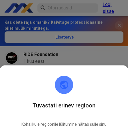
Logi
sisse
Kas olete raja omanik? Käivitage professionaalne
piletimüük minutitega.
Lisateave
RIDE Foundation
1 kuu eest
Tuvastati erinev regioon
Kohalikule regioonile lülitumine näitab sulle sinu