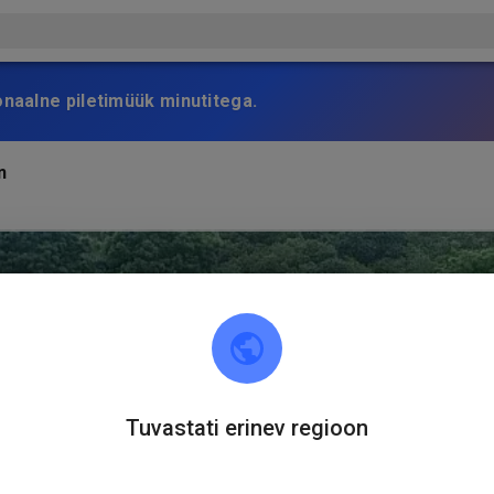
onaalne piletimüük minutitega.
n
Tuvastati erinev regioon