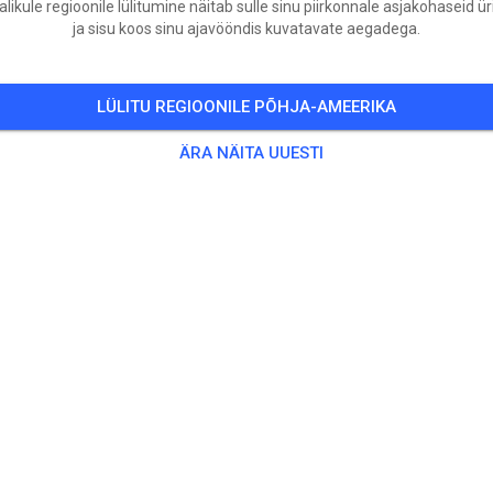
likule regioonile lülitumine näitab sulle sinu piirkonnale asjakohaseid ür
ja sisu koos sinu ajavööndis kuvatavate aegadega.
LÜLITU REGIOONILE PÕHJA-AMEERIKA
ÄRA NÄITA UUESTI