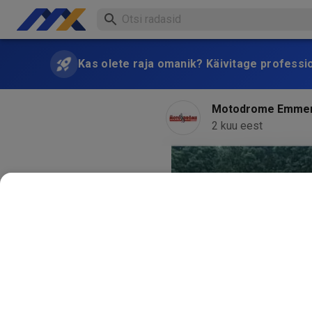
Kas olete raja omanik? Käivitage professi
Motodrome Emme
2 kuu eest