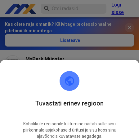
Logi
sisse
Kas olete raja omanik? Käivitage professionaalne
piletimüük minutitega.
Lisateave
MxPark Münster
2 kuu eest
Hallo! Am Samstag bleibt der MXP leider noch
geschlossen, wir versuchen aber alles um am Sonntag
öffnen zu können! Update am Samstag!
Tuvastati erinev regioon
592
7
Kohalikule regioonile lülitumine näitab sulle sinu
piirkonnale asjakohaseid üritusi ja sisu koos sinu
ajavööndis kuvatavate aegadega.