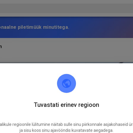
onaalne piletimüük minutitega.
n
Tuvastati erinev regioon
likule regioonile lülitumine näitab sulle sinu piirkonnale asjakohaseid ür
ja sisu koos sinu ajavööndis kuvatavate aegadega.