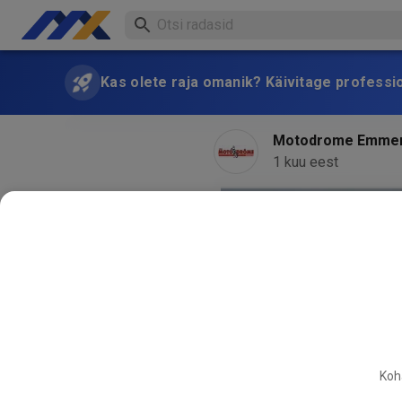
Kas olete raja omanik? Käivitage professi
Motodrome Emme
1 kuu eest
Koha