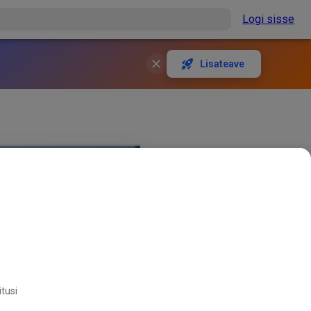
Logi sisse
Lisateave
itusi