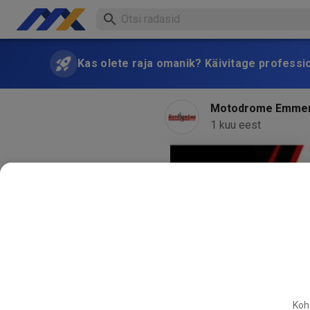
Kas olete raja omanik? Käivitage professi
Motodrome Emme
1 kuu eest
Koha