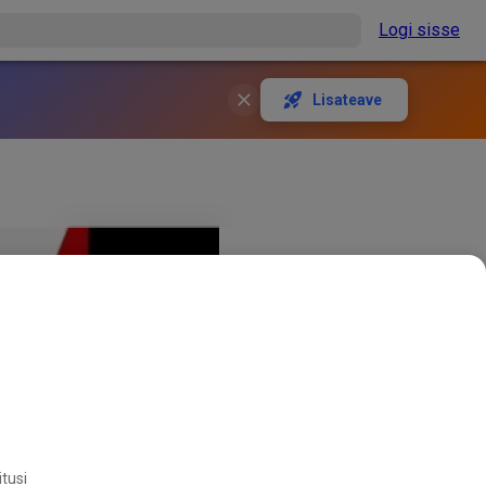
Logi sisse
Lisateave
itusi