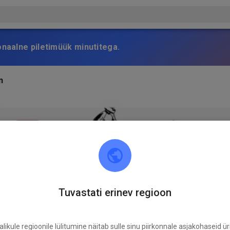
onaalne piletimüük minutitega.
n
Tuvastati erinev regioon
likule regioonile lülitumine näitab sulle sinu piirkonnale asjakohaseid ür