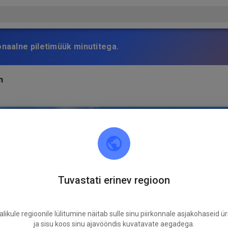
onaalne piletimüük minutitega.
n
Tuvastati erinev regioon
likule regioonile lülitumine näitab sulle sinu piirkonnale asjakohaseid ür
ja sisu koos sinu ajavööndis kuvatavate aegadega.