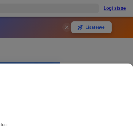
Logi sisse
Lisateave
itusi