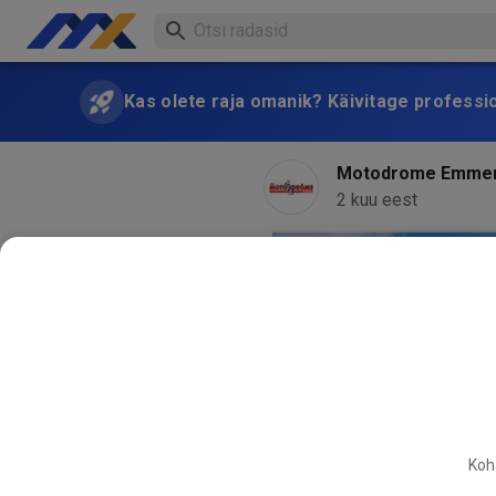
Kas olete raja omanik? Käivitage professi
Motodrome Emme
2 kuu eest
Koha