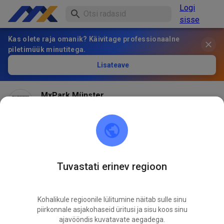
Logi
sisse
Kas olete raja omanik? Käivitage professionaalne
piletimüük minutitega.
Lisateave
MxPark Münster
2 kuu eest
Hallo! Ob wir dieses Wochenende öffnen können
entscheiden wir am Freitag Nachmittag und schalten
dann, wenn es geht die Tickets frei!
Tuvastati erinev regioon
583
6
Kohalikule regioonile lülitumine näitab sulle sinu
piirkonnale asjakohaseid üritusi ja sisu koos sinu
ajavööndis kuvatavate aegadega.