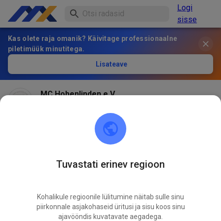
Logi
sisse
Kas olete raja omanik? Käivitage professionaalne
piletimüük minutitega.
Lisateave
MC Hohenlinden e.V.
2 kuu eest
Wetterbedingt bleibt die Stecke morgen geschlossen
🤟
Tuvastati erinev regioon
339
1
Kohalikule regioonile lülitumine näitab sulle sinu
piirkonnale asjakohaseid üritusi ja sisu koos sinu
ajavööndis kuvatavate aegadega.