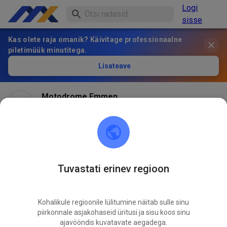
Logi
sisse
Kas olete raja omanik? Käivitage professionaalne
piletimüük minutitega.
Lisateave
Motodrome Emmen
2 kuu eest
Later open dan gepland
We hebben vannacht behoorlijk water gehad. Dat
betekent dat we wat langer bezig zullen zijn met de
Tuvastati erinev regioon
baan en 10 uur niet gaan redden. De planning is om 11
uur open te gaan met dus maar 2x half uur voor de kids.
Kohalikule regioonile lülitumine näitab sulle sinu
piirkonnale asjakohaseid üritusi ja sisu koos sinu
Baan zal in het begin wat zwaarder kan trekken op
ajavööndis kuvatavate aegadega.
plekken.