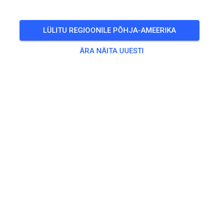
Fotos volgen later als baan geschoven is
LÜLITU REGIOONILE PÕHJA-AMEERIKA
Morgen open als normaal.
ÄRA NÄITA UUESTI
393
1