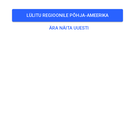
LÜLITU REGIOONILE PÕHJA-AMEERIKA
ÄRA NÄITA UUESTI
Rada ei leitud
Palun kontrolli linki või otsi kõiki MX radasid MX Tickets'ist.
OTSI KÕIKI RADASID