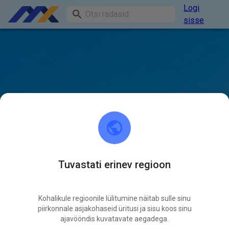
Logi
sisse
Tuvastati erinev regioon
Kohalikule regioonile lülitumine näitab sulle sinu
piirkonnale asjakohaseid üritusi ja sisu koos sinu
ajavööndis kuvatavate aegadega.