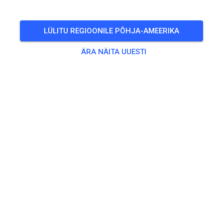
inklusive Begleitpersonen von Kindern
LÜLITU REGIOONILE PÕHJA-AMEERIKA
🎟️
6 Külalist
,
9 Liiget
ÄRA NÄITA UUESTI
Treening
Erwachsene
20,00 €
Jugendliche
10,00 €