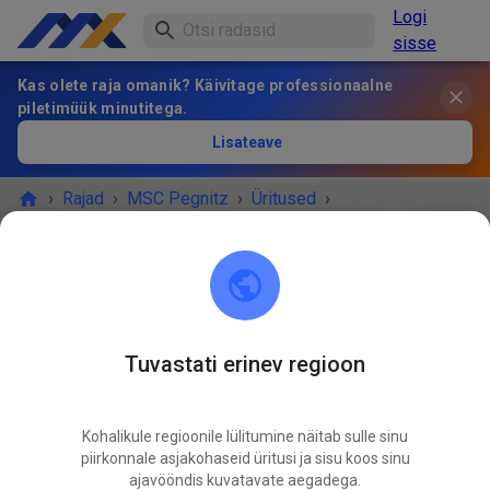
Logi
sisse
Kas olete raja omanik? Käivitage professionaalne
piletimüük minutitega.
Lisateave
›
Rajad
›
MSC Pegnitz
›
Üritused
›
Jugend und Anfängertraining
MSC Pegnitz
Scharthammer
Tuvastati erinev regioon
ÜRITUS ON LÄBI!
Kohalikule regioonile lülitumine näitab sulle sinu
Jugend und Anfängertraining
piirkonnale asjakohaseid üritusi ja sisu koos sinu
NOV
15
ajavööndis kuvatavate aegadega.
laupäev
09:00
-
12:00