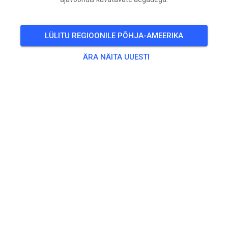
Trainingszeiten:
LÜLITU REGIOONILE PÕHJA-AMEERIKA
9:00 Uhr – 9:15 Uhr Jugend
9:15 Uhr – 9:55 Uhr Erwachsene
ÄRA NÄITA UUESTI
9:55 Uhr – 10:15 Uhr Jugend
10:15 Uhr – 10:55 Uhr Erwachsene
10:55 Uhr – 11:15 Uhr Jugend
11:15 Uhr - 11:55 Uhr Erwachsene
11:55 Uhr – 12:10 Uhr Jugend
Jugend = bis 85ccm, Erwachsene = ab 85ccm
🎟️
6 Külalist
,
10 Liiget
Treening
Beifahrer/-in Seitenwagen
0,00 €