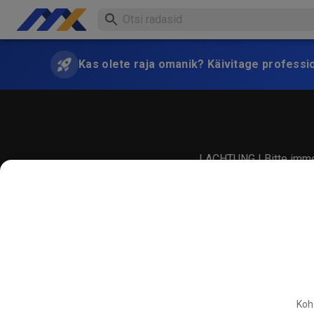
Kas olete raja omanik? Käivitage professi
! ACHTUNG ! Bitte immer
Koha