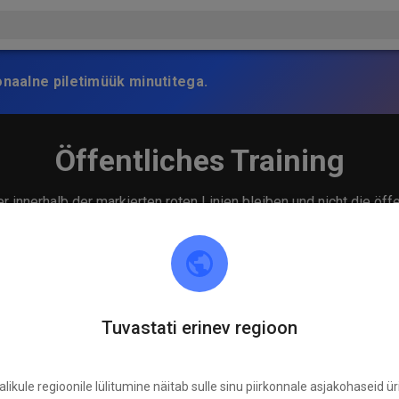
onaalne piletimüük minutitega.
Öffentliches Training
 innerhalb der markierten roten Linien bleiben und nicht die öff
Tuvastati erinev regioon
likule regioonile lülitumine näitab sulle sinu piirkonnale asjakohaseid ür