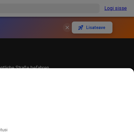
Logi sisse
Lisateave
entliche Straße befahren
itusi