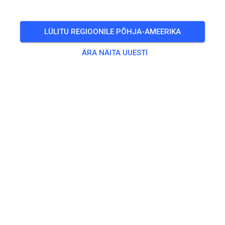
LÜLITU REGIOONILE PÕHJA-AMEERIKA
ÄRA NÄITA UUESTI
Zu den Trainingstickets
Treening