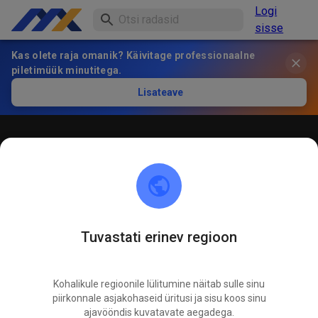
Logi
sisse
Kas olete raja omanik? Käivitage professionaalne
piletimüük minutitega.
Lisateave
Öffentliches Training
! ACHTUNG ! Bitte immer innerhalb der markierten roten
Linien bleiben und nicht die öffentliche Straße befahren
Tuvastati erinev regioon
Kohalikule regioonile lülitumine näitab sulle sinu
piirkonnale asjakohaseid üritusi ja sisu koos sinu
ajavööndis kuvatavate aegadega.