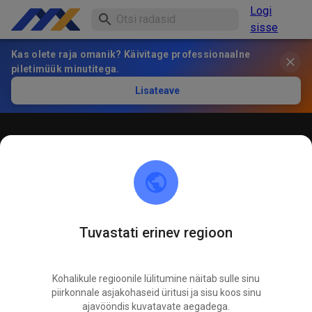
Logi
sisse
Kas olete raja omanik? Käivitage professionaalne
piletimüük minutitega.
Lisateave
Öffentliches Training
! ACHTUNG ! Bitte immer innerhalb der markierten roten
Linien bleiben und nicht die öffentliche Straße befahren
Tuvastati erinev regioon
Kohalikule regioonile lülitumine näitab sulle sinu
piirkonnale asjakohaseid üritusi ja sisu koos sinu
ajavööndis kuvatavate aegadega.