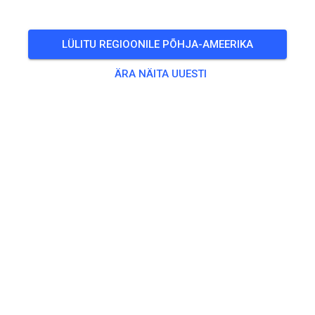
LÜLITU REGIOONILE PÕHJA-AMEERIKA
ÄRA NÄITA UUESTI
Zu den Trainingstickets
Treening