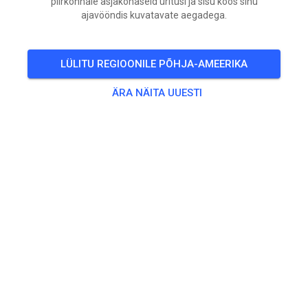
piirkonnale asjakohaseid üritusi ja sisu koos sinu
laupäev
12:00
-
18:00
ajavööndis kuvatavate aegadega.
Sichere dir jetzt deinen Platz! Das Training beginnt um
13:00 Uhr, sei mindestens 30 Minuten vorher vor Ort um bei
LÜLITU REGIOONILE PÕHJA-AMEERIKA
der Fahrerbesprechung um 12:45 Uhr dabei zu sein. Die
Fahrgruppen werden vor Ort eingeteilt, mit
ÄRA NÄITA UUESTI
unterschiedlichen Startzeiten: Anfänger starten stündlich,
Fortgeschrittene alle 30 Minuten. Die Strecke wird
regelmäßig gewässert, um optimale Bedingungen zu
gewährleisten. Denke daran, dein Ticket rechtzeitig zu
holen!
🎟️
18 Külalist
,
8 Liiget
Treening
A.02/ Fotograf
0,00 €