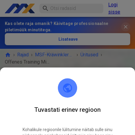
Logi
sisse
Kas olete raja omanik? Käivitage professionaalne
piletimüük minutitega.
Lisateave
›
Rajad
›
MSF-Kräwinklerbrücke 1960 e.V.
›
Üritused
›
Offenes Training Mitglieder und Gäste 13-17 Uhr
MSF-Kräwinklerbrücke 1960 e.V.
42477 Radevormwald
Tuvastati erinev regioon
ÜRITUS ON LÄBI!
Offenes Training Mitglieder und
NOV
Kohalikule regioonile lülitumine näitab sulle sinu
Gäste 13-17 Uhr
08