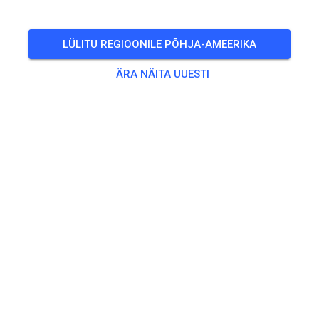
Freies Training auf dem Vereinsgelände
LÜLITU REGIOONILE PÕHJA-AMEERIKA
🎟️
100 Külalist
,
100 Liiget
ÄRA NÄITA UUESTI
Treening
Trainingsticket Fahrrad ab 15 Jahren/Erwachsene
5,00 €
Trainingsticket Fahrrad bis 14 Jahre
0,00 €
Trainingsticket Motorrad bis 14 Jahre
0,00 €
Trainingsticket Motorrad Erwachsene
10,00 €
Trainingsticket Motorrad Schüler/Studenten ab 15 Jahren
5,00 €