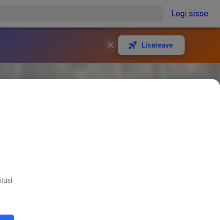
Logi sisse
Lisateave
itusi