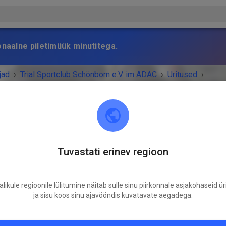
onaalne piletimüük minutitega.
jad
›
Trial Sportclub Schönborn e.V. im ADAC
›
Üritused
›
raining
Tuvastati erinev regioon
Trial Sportclub Schönborn e.V. im ADAC
03253 Schönborn
likule regioonile lülitumine näitab sulle sinu piirkonnale asjakohaseid ür
S ON LÄBI!
ja sisu koos sinu ajavööndis kuvatavate aegadega.
Freies Training
pühapäev
08:00
-
20:00