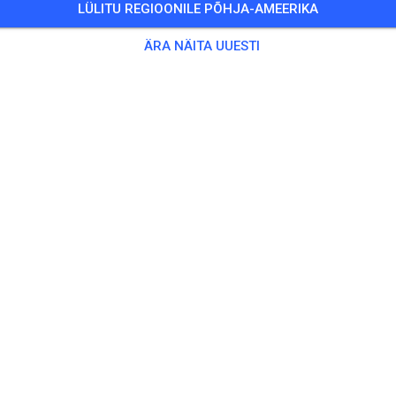
LÜLITU REGIOONILE PÕHJA-AMEERIKA
Training auf dem Vereinsgelände
ÄRA NÄITA UUESTI
0 Külalist
,
100 Liiget
ening
ningsticket Fahrrad ab 15 Jahren/Erwachsene
5,00
ingsticket Fahrrad bis 14 Jahre
0,00
ingsticket Motorrad bis 14 Jahre
0,00
ningsticket Motorrad Erwachsene
10,00
ningsticket Motorrad Schüler/Studenten ab 15 Jahren
5,00