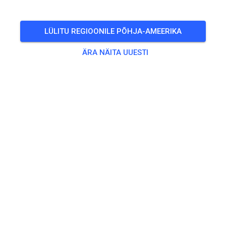
🎟️
100 Külalist
,
100 Liiget
LÜLITU REGIOONILE PÕHJA-AMEERIKA
Treening
ÄRA NÄITA UUESTI
Trainingsticket Fahrrad ab 15 Jahren/Erwachsene
5,00 €
Trainingsticket Fahrrad bis 14 Jahre
0,00 €
Trainingsticket Motorrad bis 14 Jahre
0,00 €
Trainingsticket Motorrad Erwachsene
10,00 €
Trainingsticket Motorrad Schüler/Studenten ab 15 Jahren
5,00 €