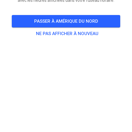
avec les heures affichées dans votre fuseau horaire.
PASSER À AMÉRIQUE DU NORD
NE PAS AFFICHER À NOUVEAU
Jetzt Tickets sichern für unseren Ride Day (Gast
Training) am 02.08.2026 (10 - 16 Uhr)🤙 Ihr könnt beide
Strecken nutzen. Details auf www.msc-bauschheim.de
oder direkt hier buchen.
Achtung: Aufgrund einer aktuellen Sperrung der
regulären Zufahrt zum Gelände (Straßenbauarbeiten),
nutzt bitte den parallel verlaufenden Feldweg der
L3482 zum Fahrerlager bzw. folgt der Beschilderung.