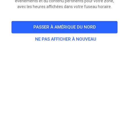
événements et du contenu pertinents pour votre zone,
avec les heures affichées dans votre fuseau horaire.
PASSER À AMÉRIQUE DU NORD
NE PAS AFFICHER À NOUVEAU
Vandaag open baan is echt top.
Gistermiddag stoof de baan alweer. Gelukkig nog
beetje regen gehad later op de avond zorgt ervoor dat
we niet vandaag niet hoeven te sproeien. Wat dat
betreft is de baan precies goed vandaag. Hopelijk
houden we de baan nog ff zo.
Om 15, 16 en 17 uur een half uur vd jeugd.