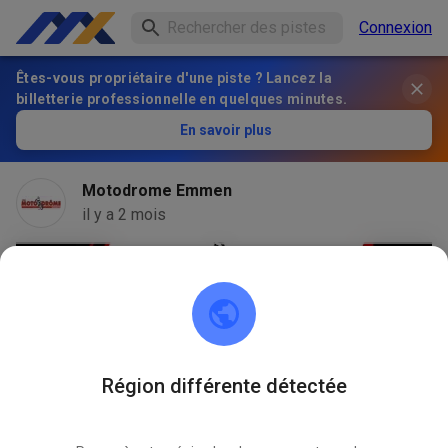
Connexion
Êtes-vous propriétaire d'une piste ? Lancez la
billetterie professionnelle en quelques minutes.
En savoir plus
Motodrome Emmen
il y a 2 mois
Région différente détectée