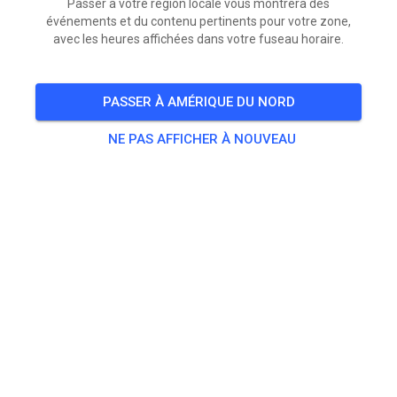
Passer à votre région locale vous montrera des
événements et du contenu pertinents pour votre zone,
avec les heures affichées dans votre fuseau horaire.
PASSER À AMÉRIQUE DU NORD
NE PAS AFFICHER À NOUVEAU
Openingstijden: Deze Week & INSCHRIJVEN
CLUBWEDSTRIJD MORGEN!!
Ma, wo, do en vrijdag: 12 tot 21:00 uur!
Op wo om 15, 16 en 17 uur half uur vd jeugd!
Weekend open als altijd!
Dinsdag 23 juni (morgen) van 12:00 - 16:00 uur. Daarna