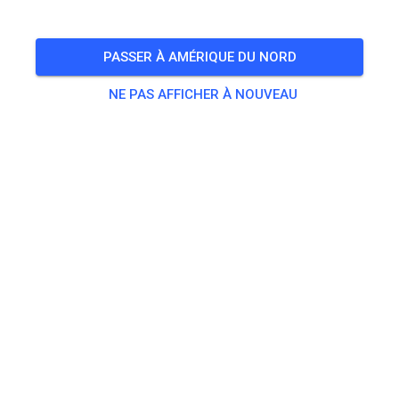
Fotos volgen later als baan geschoven is
PASSER À AMÉRIQUE DU NORD
Morgen open als normaal.
NE PAS AFFICHER À NOUVEAU
395
1