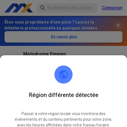
Connexion
Êtes-vous propriétaire d'une piste ? Lancez la
billetterie professionnelle en quelques minutes.
En savoir plus
Motodrome Emmen
il y a 2 mois
Later open dan gepland
We hebben vannacht behoorlijk water gehad. Dat
betekent dat we wat langer bezig zullen zijn met de
Région différente détectée
baan en 10 uur niet gaan redden. De planning is om 11
uur open te gaan met dus maar 2x half uur voor de kids.
Passer à votre région locale vous montrera des
Baan zal in het begin wat zwaarder kan trekken op
événements et du contenu pertinents pour votre zone,
avec les heures affichées dans votre fuseau horaire.
plekken.