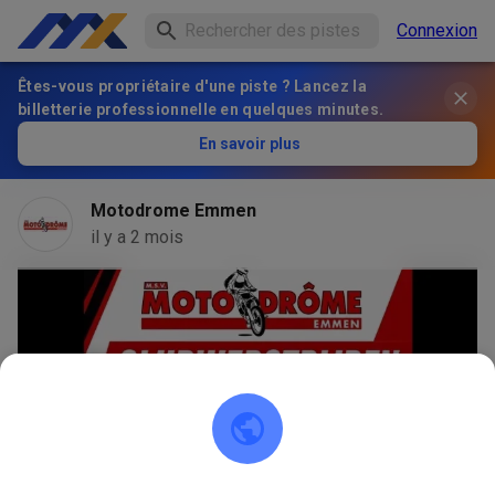
Connexion
Êtes-vous propriétaire d'une piste ? Lancez la
billetterie professionnelle en quelques minutes.
En savoir plus
Motodrome Emmen
il y a 2 mois