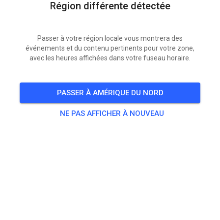
Région différente détectée
Passer à votre région locale vous montrera des
événements et du contenu pertinents pour votre zone,
avec les heures affichées dans votre fuseau horaire.
PASSER À AMÉRIQUE DU NORD
NE PAS AFFICHER À NOUVEAU
Donderdag 18 juni en dinsdag 23 juni ‘s avonds
CLUBWEDSTRIJDEN, meld je aan!
Donderdag 18 en dinsdag 23 juni zullen we ’s avonds
weer clubwedstrijden organiseren. Iedereen is welkom
dus je hoeft niet perse lid te zijn! KNMV (dag)licentie
is welverplicht!!! Geen MON.
De baan zal beide dagen's ochtends niet geschoven