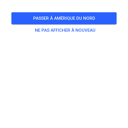
PASSER À AMÉRIQUE DU NORD
NE PAS AFFICHER À NOUVEAU
Vandaag open tot donker
Klein beetje regen gehad sinds gisteravond dus zal
wellicht wat glibberig zijn eerst.
We hebben niet geschoven dus sporen zijn aanwezig.
Weekend gesloten ivm 4x4 evenement