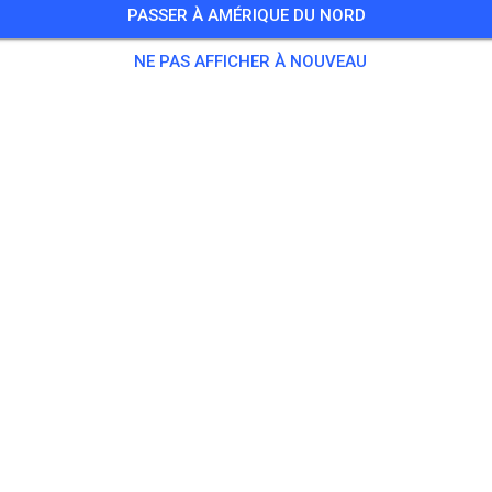
PASSER À AMÉRIQUE DU NORD
d Practice
NE PAS AFFICHER À NOUVEAU
6 Invités
tique
40,00 $
BEGINNER PRACTICE
40,00 $
ers
40,00 $
Jumpers
40,00 $
/ WOMEN PRACTICE
40,00 $