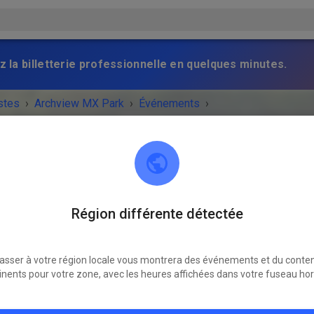
z la billetterie professionnelle en quelques minutes.
stes
›
Archview MX Park
›
Événements
›
wMXPark Sunday Practice
Archview MX Park
Région différente détectée
East St. Louis, IL 62203
asser à votre région locale vous montrera des événements et du conte
NEMENT EST TERMINÉ !
inents pour votre zone, avec les heures affichées dans votre fuseau hor
ArchviewMXPark Sunday Practice
dimanche
10:00
-
16:00