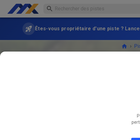
Êtes-vous propriétaire d'une piste ? Lance
›
Pi
Archvie
P
L'ÉVÉ
pert
NOV.
16