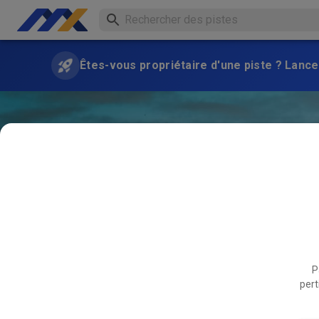
Êtes-vous propriétaire d'une piste ? Lance
P
pert