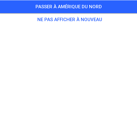
PASSER À AMÉRIQUE DU NORD
NE PAS AFFICHER À NOUVEAU
Big Air Motocross
Newaygo, MI 49337
Publications
1
Abonné
1
Favor
BILLETS
MESSAGES
INFO
HEURES D'OUVERTURE