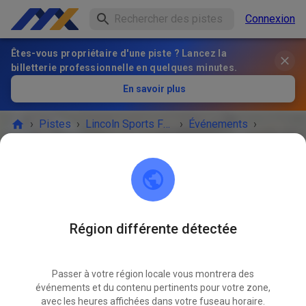
Connexion
Êtes-vous propriétaire d'une piste ? Lancez la
billetterie professionnelle en quelques minutes.
En savoir plus
›
Pistes
›
Lincoln Sports Foundation Mx
›
Événements
›
Open Sunday Prepped practice 10 to 4
Lincoln Sports Foundation Mx
Lincoln, NE 68517
Région différente détectée
L'ÉVÉNEMENT EST TERMINÉ !
Passer à votre région locale vous montrera des
Open Sunday Prepped practice 10
événements et du contenu pertinents pour votre zone,
SEPT.
to 4
avec les heures affichées dans votre fuseau horaire.
28