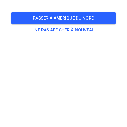
dimanche
10:00
-
16:00
Prep practice Sunday 10 to 4
PASSER À AMÉRIQUE DU NORD
🎟️
133 Invités
,
139 Membres
NE PAS AFFICHER À NOUVEAU
Pratique
Prepped Practice
32,56 $US