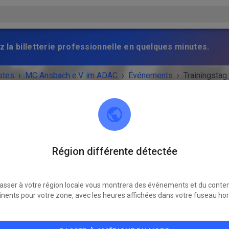
z la billetterie professionnelle en quelques minutes.
stes
›
MC Ansbach e.V. im ADAC
›
Événements
›
Trainingstag
Région différente détectée
MC Ansbach e.V. im ADAC
91578 Leutershausen
asser à votre région locale vous montrera des événements et du conte
NEMENT EST TERMINÉ !
inents pour votre zone, avec les heures affichées dans votre fuseau hor
Trainingstag
samedi
10:00
-
19:00