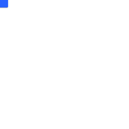
 €
 €
 €
 €