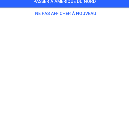
PASSER À AMÉRIQUE DU NORD
 Invités
,
16 Membres
NE PAS AFFICHER À NOUVEAU
tique
 Motorräder bis 50 ccm
0,00
 Motorräder bis 65 ccm
10,00
 Motorräder bis 85ccm 2-Takt/ 150ccm 4 - Takt
15,00
 Motorräder über 85 ccm 2-Takt / 150 ccm 4-Takt
20,00