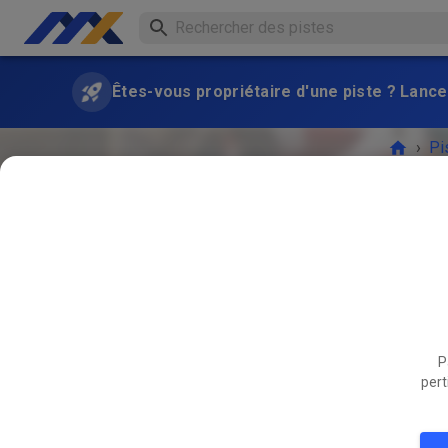
Êtes-vous propriétaire d'une piste ? Lance
›
Pi
P
L'ÉVÉ
pert
AOÛT
30