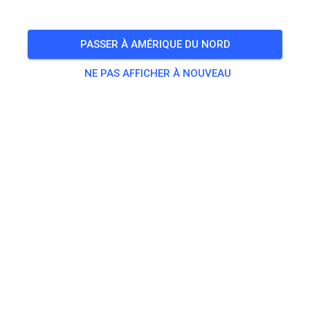
🎟️
488 Invités
,
458 Membres
PASSER À AMÉRIQUE DU NORD
NE PAS AFFICHER À NOUVEAU
Pratique
Dagpas Solo
20,00 €