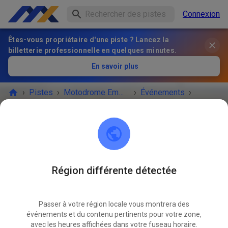
Connexion
Êtes-vous propriétaire d'une piste ? Lancez la
billetterie professionnelle en quelques minutes.
En savoir plus
›
Pistes
›
Motodrome Emmen
›
Événements
›
Vrije Training zondag
Motodrome Emmen
7881 XA Emmer-Compascuum
Région différente détectée
L'ÉVÉNEMENT EST TERMINÉ !
Passer à votre région locale vous montrera des
Vrije Training zondag
MAI
événements et du contenu pertinents pour votre zone,
18
dimanche
08:30
-
16:30
avec les heures affichées dans votre fuseau horaire.