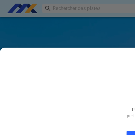
P
pert