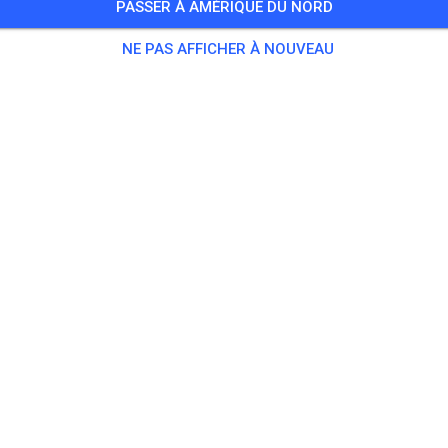
PASSER À AMÉRIQUE DU NORD
NE PAS AFFICHER À NOUVEAU
Piste non trouvée
lez vérifier le lien ou rechercher toutes les pistes MX sur MX Ti
RECHERCHER TOUTES LES PISTES