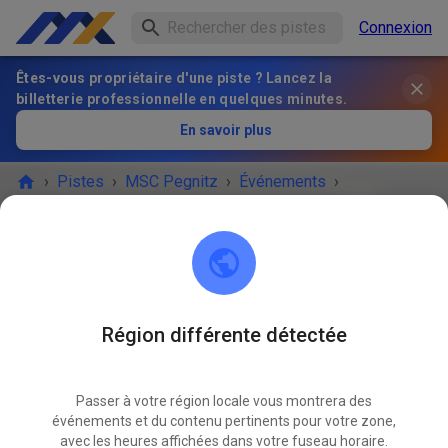
Connexion
Êtes-vous propriétaire d'une piste ? Lancez la
billetterie professionnelle en quelques minutes.
En savoir plus
›
Pistes
›
MSC Pegnitz
›
Événements
›
Freies Training MX & Enduro
MSC Pegnitz
Scharthammer
Région différente détectée
L'ÉVÉNEMENT EST TERMINÉ !
Passer à votre région locale vous montrera des
Freies Training MX & Enduro
AVR.
événements et du contenu pertinents pour votre zone,
16
jeudi
14:00
-
18:00
avec les heures affichées dans votre fuseau horaire.