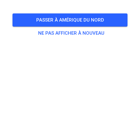
🎟️
19 Invités
,
26 Membres
PASSER À AMÉRIQUE DU NORD
NE PAS AFFICHER À NOUVEAU
Pratique
Erwachsene
20,00 €
Jugendliche
10,00 €