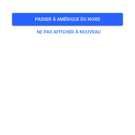
🎟️
19 Invités
,
27 Membres
PASSER À AMÉRIQUE DU NORD
NE PAS AFFICHER À NOUVEAU
Pratique
Erwachsene
20,00 €
Jugendliche
10,00 €