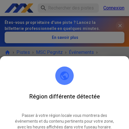
Connexion
Êtes-vous propriétaire d'une piste ? Lancez la
billetterie professionnelle en quelques minutes.
En savoir plus
›
Pistes
›
MSC Pegnitz
›
Événements
›
Freies Training MX & Enduro
MSC Pegnitz
Scharthammer
Région différente détectée
L'ÉVÉNEMENT EST TERMINÉ !
Passer à votre région locale vous montrera des
Freies Training MX & Enduro
MAI
événements et du contenu pertinents pour votre zone,
28
jeudi
09:00
-
12:00
avec les heures affichées dans votre fuseau horaire.