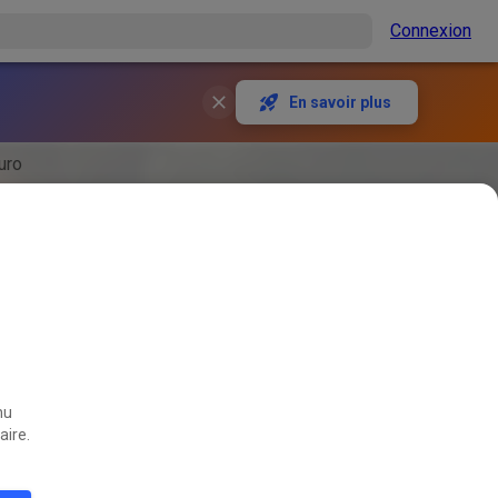
Connexion
En savoir plus
uro
nu
aire.