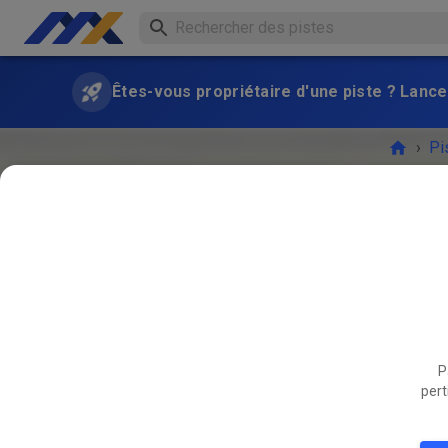
Êtes-vous propriétaire d'une piste ? Lance
›
Pi
P
L'ÉVÉ
pert
MARS
24