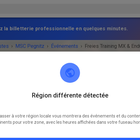
z la billetterie professionnelle en quelques minutes.
stes
›
MSC Pegnitz
›
Événements
›
Freies Training MX & End
MSC Pegnitz
Région différente détectée
Scharthammer
asser à votre région locale vous montrera des événements et du conte
NEMENT EST TERMINÉ !
inents pour votre zone, avec les heures affichées dans votre fuseau hor
Freies Training MX & Enduro
mardi
14:00
-
18:00