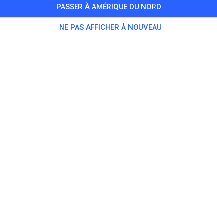
PASSER À AMÉRIQUE DU NORD
 Invités
,
25 Membres
NE PAS AFFICHER À NOUVEAU
tique
chsene
20,00
ndliche
10,00