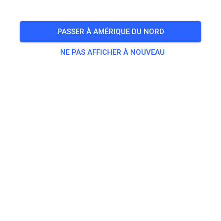
inklusive Begleitpersonen von Kindern
PASSER À AMÉRIQUE DU NORD
🎟️
7 Invités
,
8 Membres
NE PAS AFFICHER À NOUVEAU
Pratique
Erwachsene
20,00 €
Jugendliche
10,00 €