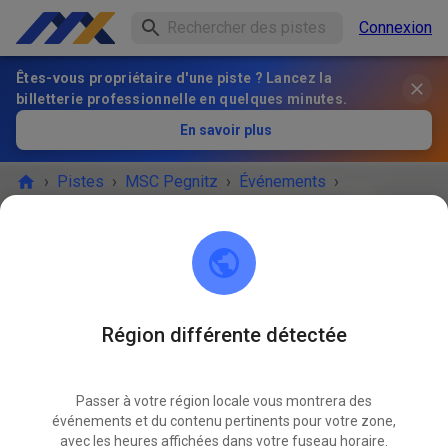
Connexion
Êtes-vous propriétaire d'une piste ? Lancez la
billetterie professionnelle en quelques minutes.
En savoir plus
›
Pistes
›
MSC Pegnitz
›
Événements
›
Jugend und Anfängertraining
MSC Pegnitz
Scharthammer
Région différente détectée
L'ÉVÉNEMENT EST TERMINÉ !
Passer à votre région locale vous montrera des
Jugend und Anfängertraining
OCT.
événements et du contenu pertinents pour votre zone,
11
samedi
09:00
-
12:00
avec les heures affichées dans votre fuseau horaire.