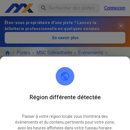
Connexion
Êtes-vous propriétaire d'une piste ? Lancez la
billetterie professionnelle en quelques minutes.
En savoir plus
›
Pistes
›
MSC Schnaitheim
›
Événements
›
Gäste- und Mitgliedertraining
MSC Schnaitheim
89520 Heidenheim an der Brenz
Région différente détectée
L'ÉVÉNEMENT EST TERMINÉ !
Passer à votre région locale vous montrera des
Gäste- und Mitgliedertraining
JUIL.
événements et du contenu pertinents pour votre zone,
27
dimanche
09:00
-
12:00
avec les heures affichées dans votre fuseau horaire.