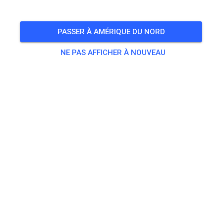
🎟️
16 Invités
,
100 Membres
PASSER À AMÉRIQUE DU NORD
NE PAS AFFICHER À NOUVEAU
Pratique
Beifahrer/-in Seitenwagen
0,00 €
Erwachsene ab 125ccm
20,00 €
Kids bis 85ccm
10,00 €
Seitenwagen
25,00 €