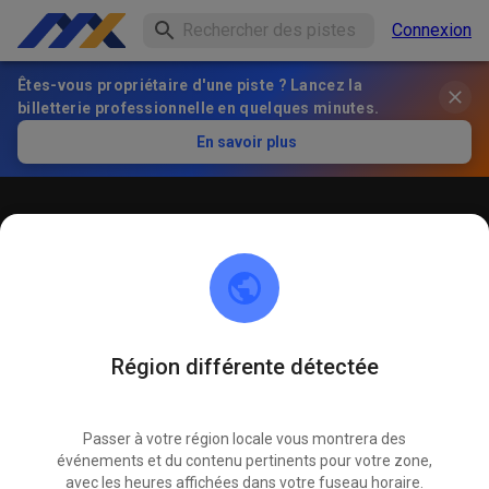
Connexion
Êtes-vous propriétaire d'une piste ? Lancez la
billetterie professionnelle en quelques minutes.
En savoir plus
Öffentliches Training
! ACHTUNG ! Bitte immer innerhalb der markierten roten
Linien bleiben und nicht die öffentliche Straße befahren
Région différente détectée
Passer à votre région locale vous montrera des
événements et du contenu pertinents pour votre zone,
avec les heures affichées dans votre fuseau horaire.