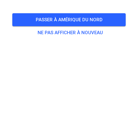
🎟️
3 Invités
,
97 Membres
PASSER À AMÉRIQUE DU NORD
NE PAS AFFICHER À NOUVEAU
Pratique
Erwachsene ab 125 ccm
25,00 €
Jugendfahrer ab 85 ccm bis 125 ccm
18,50 €