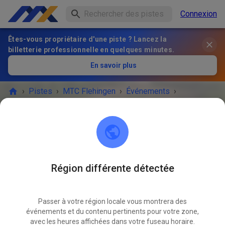
Connexion
Êtes-vous propriétaire d'une piste ? Lancez la
billetterie professionnelle en quelques minutes.
En savoir plus
›
Pistes
›
MTC Flehingen
›
Événements
›
Sommertraining Samstag
MTC Flehingen
75038 Flehingen
Région différente détectée
L'ÉVÉNEMENT EST TERMINÉ !
Passer à votre région locale vous montrera des
Sommertraining Samstag
AVR.
événements et du contenu pertinents pour votre zone,
25
samedi
14:00
-
17:00
avec les heures affichées dans votre fuseau horaire.