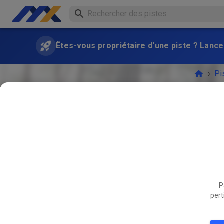
Êtes-vous propriétaire d'une piste ? Lance
›
Pi
Freies T
P
L'ÉVÉ
pert
JUIN
05