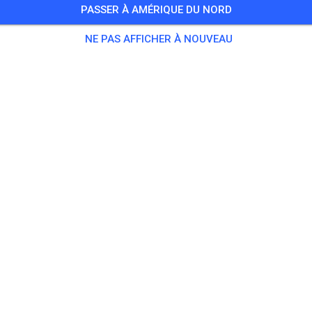
PASSER À AMÉRIQUE DU NORD
Training auf dem Vereinsgelände
NE PAS AFFICHER À NOUVEAU
0 Invités
,
100 Membres
tique
ningsticket Fahrrad ab 15 Jahren/Erwachsene
5,00
ingsticket Fahrrad bis 14 Jahre
0,00
ingsticket Motorrad bis 14 Jahre
0,00
ningsticket Motorrad Erwachsene
10,00
ningsticket Motorrad Schüler/Studenten ab 15 Jahren
5,00