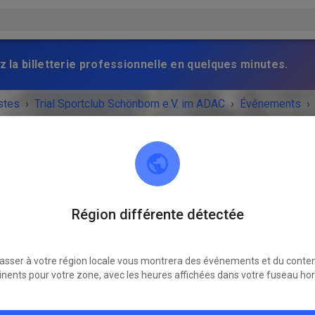
z la billetterie professionnelle en quelques minutes.
stes
›
Trial Sportclub Schönborn e.V. im ADAC
›
Événements
›
raining
Trial Sportclub Schönborn e.V. im ADAC
Région différente détectée
03253 Schönborn
asser à votre région locale vous montrera des événements et du conte
NEMENT EST TERMINÉ !
inents pour votre zone, avec les heures affichées dans votre fuseau hor
Freies Training
vendredi
08:00
-
20:00