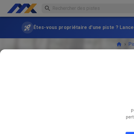
Êtes-vous propriétaire d'une piste ? Lance
›
Pi
Freies T
P
L'ÉVÉ
pert
JUIL.
26