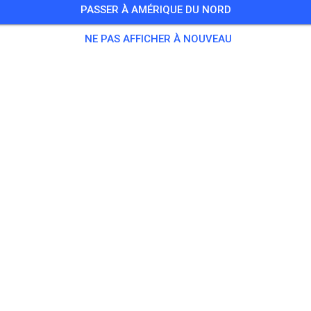
PASSER À AMÉRIQUE DU NORD
Training auf dem Vereinsgelände
NE PAS AFFICHER À NOUVEAU
0 Invités
,
100 Membres
tique
ningsticket Fahrrad ab 15 Jahren/Erwachsene
5,00
ingsticket Fahrrad bis 14 Jahre
0,00
ingsticket Motorrad bis 14 Jahre
0,00
ningsticket Motorrad Erwachsene
10,00
ningsticket Motorrad Schüler/Studenten ab 15 Jahren
5,00