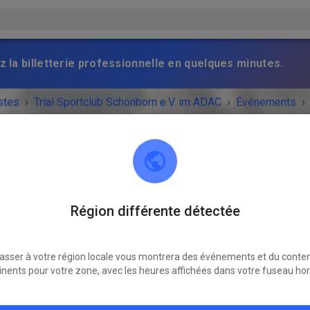
z la billetterie professionnelle en quelques minutes.
stes
›
Trial Sportclub Schönborn e.V. im ADAC
›
Événements
›
raining
Trial Sportclub Schönborn e.V. im ADAC
Région différente détectée
03253 Schönborn
asser à votre région locale vous montrera des événements et du conte
NEMENT EST TERMINÉ !
inents pour votre zone, avec les heures affichées dans votre fuseau hor
Freies Training
dimanche
08:00
-
20:00