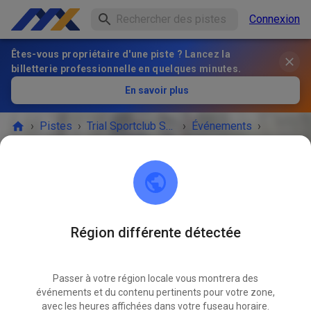
Connexion
Êtes-vous propriétaire d'une piste ? Lancez la
billetterie professionnelle en quelques minutes.
En savoir plus
›
Pistes
›
Trial Sportclub Schönborn e.V. im ADAC
›
Événements
›
Freies Training
Trial Sportclub Schönborn e.V. im ADAC
03253 Schönborn
Région différente détectée
Freies Training
DÉC.
24
jeudi
08:00
-
20:00
Passer à votre région locale vous montrera des
événements et du contenu pertinents pour votre zone,
Freies Training auf dem Vereinsgelände
avec les heures affichées dans votre fuseau horaire.