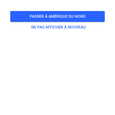
🎟️
100 Invités
,
100 Membres
PASSER À AMÉRIQUE DU NORD
Pratique
NE PAS AFFICHER À NOUVEAU
Trainingsticket Fahrrad ab 15 Jahren/Erwachsene
5,00 €
Trainingsticket Fahrrad bis 14 Jahre
0,00 €
Trainingsticket Motorrad bis 14 Jahre
0,00 €
Trainingsticket Motorrad Erwachsene
10,00 €
Trainingsticket Motorrad Schüler/Studenten ab 15 Jahren
5,00 €