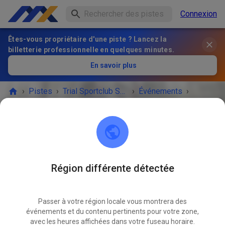
Connexion
Êtes-vous propriétaire d'une piste ? Lancez la
billetterie professionnelle en quelques minutes.
En savoir plus
›
Pistes
›
Trial Sportclub Schönborn e.V. im ADAC
›
Événements
›
Freies Training
Trial Sportclub Schönborn e.V. im ADAC
03253 Schönborn
Région différente détectée
L'ÉVÉNEMENT EST TERMINÉ !
Passer à votre région locale vous montrera des
Freies Training
MAI
événements et du contenu pertinents pour votre zone,
23
samedi
08:00
-
20:00
avec les heures affichées dans votre fuseau horaire.