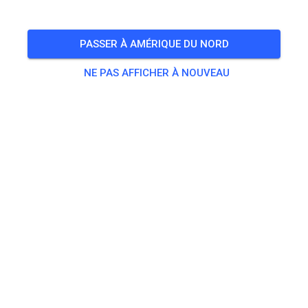
Freies Training auf dem Vereinsgelände
PASSER À AMÉRIQUE DU NORD
🎟️
100 Invités
,
100 Membres
NE PAS AFFICHER À NOUVEAU
Pratique
Trainingsticket Fahrrad ab 15 Jahren/Erwachsene
5,00 €
Trainingsticket Fahrrad bis 14 Jahre
0,00 €
Trainingsticket Motorrad bis 14 Jahre
0,00 €
Trainingsticket Motorrad Erwachsene
10,00 €
Trainingsticket Motorrad Schüler/Studenten ab 15 Jahren
5,00 €