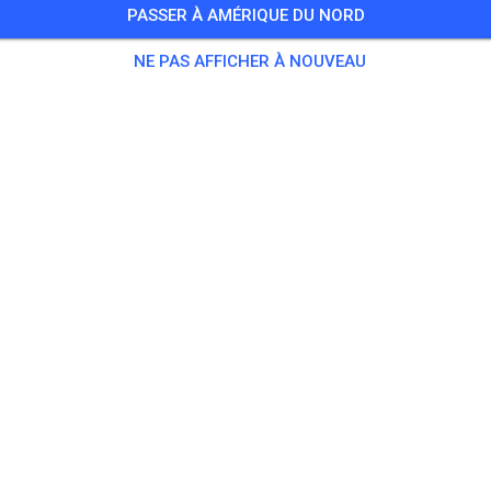
PASSER À AMÉRIQUE DU NORD
Training auf dem Vereinsgelände
NE PAS AFFICHER À NOUVEAU
0 Invités
,
100 Membres
tique
ningsticket Fahrrad ab 15 Jahren/Erwachsene
5,00
ingsticket Fahrrad bis 14 Jahre
0,00
ingsticket Motorrad bis 14 Jahre
0,00
ningsticket Motorrad Erwachsene
10,00
ningsticket Motorrad Schüler/Studenten ab 15 Jahren
5,00