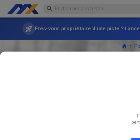
Êtes-vous propriétaire d'une piste ? Lance
›
Pi
Freies T
P
L'ÉVÉ
pert
MARS
15