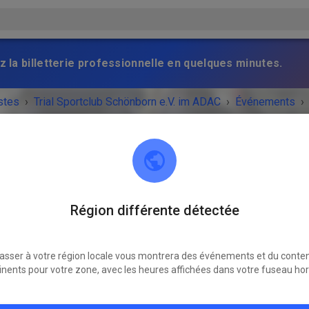
z la billetterie professionnelle en quelques minutes.
stes
›
Trial Sportclub Schönborn e.V. im ADAC
›
Événements
›
raining
Trial Sportclub Schönborn e.V. im ADAC
Région différente détectée
03253 Schönborn
asser à votre région locale vous montrera des événements et du conte
NEMENT EST TERMINÉ !
inents pour votre zone, avec les heures affichées dans votre fuseau hor
Freies Training
dimanche
08:00
-
20:00