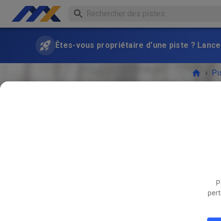
Êtes-vous propriétaire d'une piste ? Lance
›
Pi
Freies T
NOV.
P
28
pert
Freies 