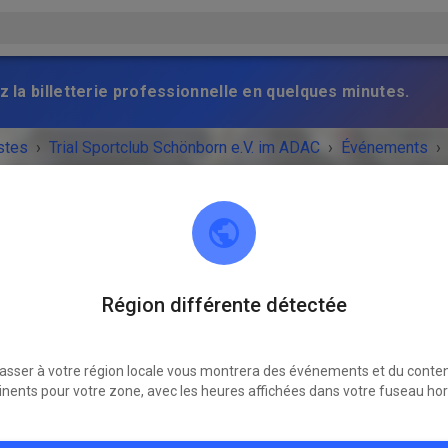
z la billetterie professionnelle en quelques minutes.
stes
›
Trial Sportclub Schönborn e.V. im ADAC
›
Événements
›
raining
Trial Sportclub Schönborn e.V. im ADAC
Région différente détectée
03253 Schönborn
Freies Training
asser à votre région locale vous montrera des événements et du conte
samedi
08:00
-
20:00
inents pour votre zone, avec les heures affichées dans votre fuseau hor
Training auf dem Vereinsgelände